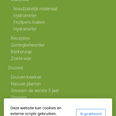
Noodzakelijk materiaal
Hydrometer
Fruitpers maken
Hydrometer
Recepten
Gistingbeheerder
Berkensap
Zoete wijn
Druiven
Druiven kweken
Nieuwe planten
Snoeien: de eerste 3 jaar
Snoeien
Wonderdrank
Deze website kan cookies en
Contact
externe scripts gebruiken.
Ik ga akkoord