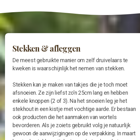
Recepten
Gistingbeheerder
Berkensap
Stekken & afleggen
Zoete wijn
De meest gebruikte manier om zelf druivelaars te
kweken is waarschijnlijk het nemen van stekken.
Stekken kan je maken van takjes die je toch moet
Druiven kweken
afsnoeien. Ze zijn liefst zo’n 25cm lang en hebben
enkele knoppen (2 of 3). Na het snoeien leg je het
Nieuwe planten
stekhout in een kistje met vochtige aarde. Er bestaan
Snoeien: de eerste 3 jaar
ook producten die het aanmaken van wortels
bevorderen. Als je zoiets gebruikt volg je natuurlijk
Snoeien
gewoon de aanwijzigingen op de verpakking. In maart